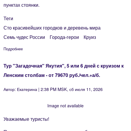
пунктах стоянки.
Теги
Сто красивейших городков и деревень мира
Семь чудес России
Города-герои
Круиз
Подробнее
о Круизы по Дону и Волге из Ростова-на-Дону 2026 - 2027 
Тур "Загадочная" Якутия", 5 или 6 дней с круизом к
Ленским столбам - от 79670 руб./чел.+а/б.
Автор:
Екатерина
| 2:38 PM MSK, сб июля 11, 2026
Image not available
Уважаемые туристы!