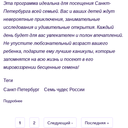
Эта программа идеальна для посещения Санкт-
Петербурга всей семьей. Вас и ваших детей ждут
невероятные приключения, занимательные
исследования и удивительные открытия. Каждый
день будет для вас увлекателен и полон впечатлений.
Не упустите любознательный возраст вашего
ребенка, подарите ему лучшие каникулы, которые
запомнятся на всю жизнь и посеют в его
мировоззрении бесценные семена!
Теги
Санкт-Петербург
Семь чудес России
Подробнее
о «В Петербург с детьми!», (5 дней/4 ночи) – от 37460 руб./
Текущая страница
1
Страница
2
Следующая страница
Следующий ›
Последняя страница
Последняя »
Нумерация страниц