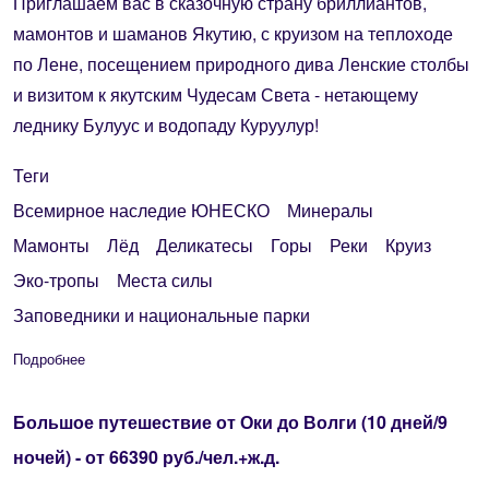
Приглашаем вас в сказочную страну бриллиантов,
мамонтов и шаманов Якутию, с круизом на теплоходе
по Лене, посещением природного дива Ленские столбы
и визитом к якутским Чудесам Света - нетающему
леднику Булуус и водопаду Куруулур!
Теги
Всемирное наследие ЮНЕСКО
Минералы
Мамонты
Лёд
Деликатесы
Горы
Реки
Круиз
Эко-тропы
Места силы
Заповедники и национальные парки
Подробнее
о Тур "Загадочная" Якутия", 5 или 6 дней с круизом к Ленск
Большое путешествие от Оки до Волги (10 дней/9
ночей) - от 66390 руб./чел.+ж.д.