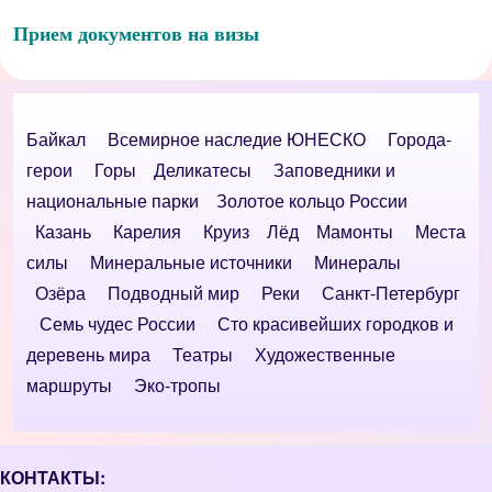
Прием документов на визы
Байкал
Всемирное наследие ЮНЕСКО
Города-
герои
Горы
Деликатесы
Заповедники и
национальные парки
Золотое кольцо России
Казань
Карелия
Круиз
Лёд
Мамонты
Места
силы
Минеральные источники
Минералы
Озёра
Подводный мир
Реки
Санкт-Петербург
Семь чудес России
Сто красивейших городков и
деревень мира
Театры
Художественные
маршруты
Эко-тропы
КОНТАКТЫ: