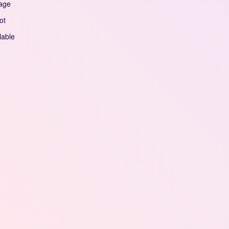
age
ot
lable