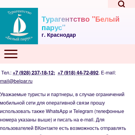
Open Search Bl
Skip to main navigation
Перейти к основному содержанию
Skip to footer
Турагентство "Белый
парус"
г. Краснодар
Поиск
Toggle main menu
Основная навигация
Close search
Тел.:
+7 (928) 237-18-12
;
+7 (918) 44-72-892
. E-mail:
mail@belpar.ru
Уважаемые туристы и партнеры, в случае ограничений
мобильной сети для оперативной связи прошу
использовать также WhatsApp и Telegram (телефонные
номера указаны выше) и писать на e-mail. Для
пользователей ВКонтакте есть возможность отправлять