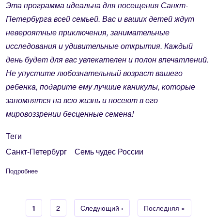
Эта программа идеальна для посещения Санкт-
Петербурга всей семьей. Вас и ваших детей ждут
невероятные приключения, занимательные
исследования и удивительные открытия. Каждый
день будет для вас увлекателен и полон впечатлений.
Не упустите любознательный возраст вашего
ребенка, подарите ему лучшие каникулы, которые
запомнятся на всю жизнь и посеют в его
мировоззрении бесценные семена!
Теги
Санкт-Петербург
Семь чудес России
Подробнее
о «В Петербург с детьми!», (5 дней/4 ночи) – от 37460 руб./
Текущая страница
1
Страница
2
Следующая страница
Следующий ›
Последняя страница
Последняя »
Нумерация страниц