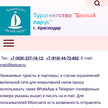
Open Search Bl
Skip to main navigation
Перейти к основному содержанию
Skip to footer
Турагентство "Белый
парус"
г. Краснодар
Поиск
Toggle main menu
Основная навигация
Close search
Тел.:
+7 (928) 237-18-12
;
+7 (918) 44-72-892
. E-mail:
mail@belpar.ru
Уважаемые туристы и партнеры, в случае ограничений
мобильной сети для оперативной связи прошу
использовать также WhatsApp и Telegram (телефонные
номера указаны выше) и писать на e-mail. Для
пользователей ВКонтакте есть возможность отправлять