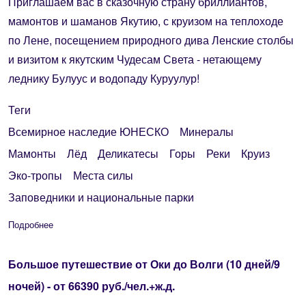
Приглашаем вас в сказочную страну бриллиантов,
мамонтов и шаманов Якутию, с круизом на теплоходе
по Лене, посещением природного дива Ленские столбы
и визитом к якутским Чудесам Света - нетающему
леднику Булуус и водопаду Куруулур!
Теги
Всемирное наследие ЮНЕСКО
Минералы
Мамонты
Лёд
Деликатесы
Горы
Реки
Круиз
Эко-тропы
Места силы
Заповедники и национальные парки
Подробнее
о Тур "Загадочная" Якутия", 5 или 6 дней с круизом к Ленск
Большое путешествие от Оки до Волги (10 дней/9
ночей) - от 66390 руб./чел.+ж.д.