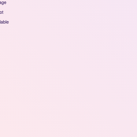
age
ot
lable