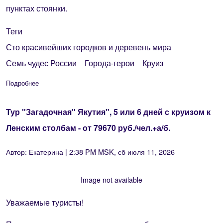
пунктах стоянки.
Теги
Сто красивейших городков и деревень мира
Семь чудес России
Города-герои
Круиз
Подробнее
о Круизы по Дону и Волге из Ростова-на-Дону 2026 - 2027 
Тур "Загадочная" Якутия", 5 или 6 дней с круизом к
Ленским столбам - от 79670 руб./чел.+а/б.
Автор:
Екатерина
| 2:38 PM MSK, сб июля 11, 2026
Image not available
Уважаемые туристы!