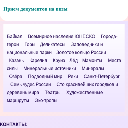
Прием документов на визы
Байкал
Всемирное наследие ЮНЕСКО
Города-
герои
Горы
Деликатесы
Заповедники и
национальные парки
Золотое кольцо России
Казань
Карелия
Круиз
Лёд
Мамонты
Места
силы
Минеральные источники
Минералы
Озёра
Подводный мир
Реки
Санкт-Петербург
Семь чудес России
Сто красивейших городков и
деревень мира
Театры
Художественные
маршруты
Эко-тропы
КОНТАКТЫ: